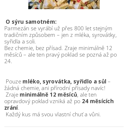
O sýru samotném:
Parmezán se vyrábí už přes 800 let stejným
tradičním způsobem – jen z mléka, syrovátky,
syřidla a soli.
Bez chemie, bez přísad. Zraje minimálně 12
měsíců – ale ten pravý poklad se pozná až po
24.
Pouze
mléko, syrovátka, syřidlo a sůl
–
žádná chemie, ani přírodní přísady navíc!
Zraje
minimálně 12 měsíců
, ale ten
opravdový poklad vzniká až po
24 měsících
zrání
.
Každý kus má svou vlastní chuť a vůni.