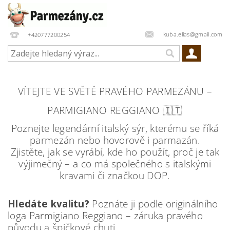
kuba.elias@gmail.com
+420777200254
VÍTEJTE VE SVĚTĚ PRAVÉHO PARMEZÁNU –
PARMIGIANO REGGIANO 🇮🇹
Poznejte legendární italský sýr, kterému se říká
parmezán nebo hovorově i parmazán.
Zjistěte, jak se vyrábí, kde ho použít, proč je tak
výjimečný – a co má společného s italskými
kravami či značkou DOP.
Hledáte kvalitu?
Poznáte ji podle originálního
loga Parmigiano Reggiano – záruka pravého
původu a špičkové chuti.