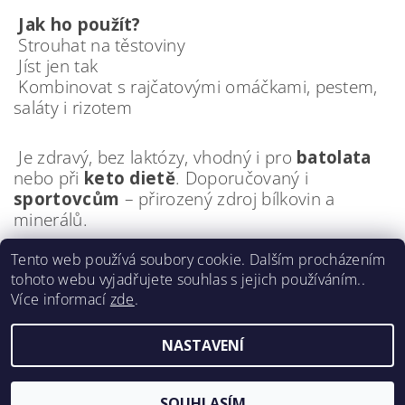
Jak ho použít?
Strouhat na těstoviny
Jíst jen tak
Kombinovat s rajčatovými omáčkami, pestem,
saláty i rizotem
Je zdravý, bez laktózy, vhodný i pro
batolata
nebo při
keto dietě
. Doporučovaný i
sportovcům
– přirozený zdroj bílkovin a
minerálů.
Tento web používá soubory cookie. Dalším procházením
tohoto webu vyjadřujete souhlas s jejich používáním..
Více informací
zde
.
NASTAVENÍ
2026 ©
Parmezány.cz
, všechna práva vyhrazena
Vytvořil Shoptet
SOUHLASÍM