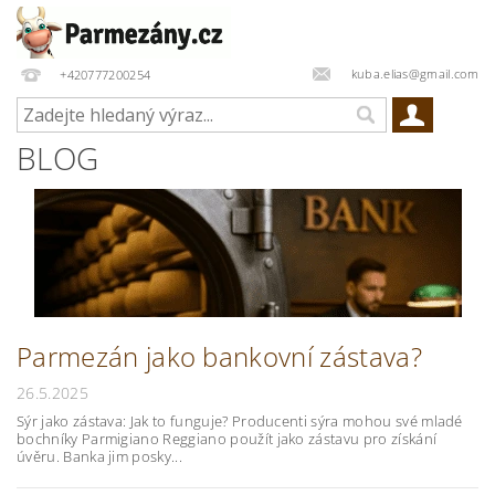
kuba.elias@gmail.com
+420777200254
BLOG
Parmezán jako bankovní zástava?
26.5.2025
Sýr jako zástava: Jak to funguje? Producenti sýra mohou své mladé
bochníky Parmigiano Reggiano použít jako zástavu pro získání
úvěru. Banka jim posky...