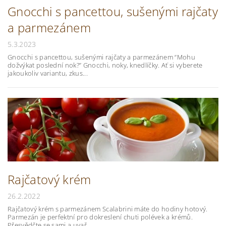
Gnocchi s pancettou, sušenými rajčaty
a parmezánem
5.3.2023
Gnocchi s pancettou, sušenými rajčaty a parmezánem “Mohu
dožvýkat poslední nok?” Gnocchi, noky, knedlíčky. Ať si vyberete
jakoukoliv variantu, zkus...
Rajčatový krém
26.2.2022
Rajčatový krém s parmezánem Scalabrini máte do hodiny hotový.
Parmezán je perfektní pro dokreslení chuti polévek a krémů.
Přesvědčte se sami a uvař...