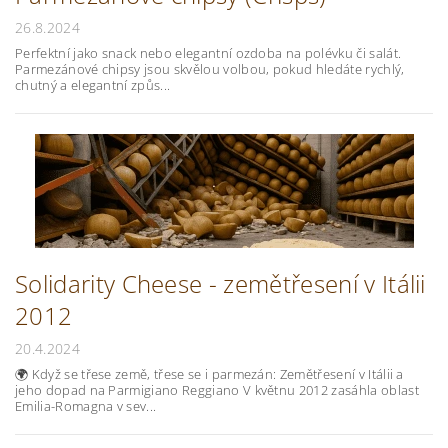
26.8.2024
Perfektní jako snack nebo elegantní ozdoba na polévku či salát.
Parmezánové chipsy jsou skvělou volbou, pokud hledáte rychlý,
chutný a elegantní způs...
Solidarity Cheese - zemětřesení v Itálii
2012
20.4.2024
🌍 Když se třese země, třese se i parmezán: Zemětřesení v Itálii a
jeho dopad na Parmigiano Reggiano V květnu 2012 zasáhla oblast
Emilia-Romagna v sev...