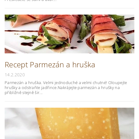
Recept Parmezán a hruška
14.2.2020
Parmezán a hruška. Velmi jednoduché a velmi chutné! Oloupejte
hrušky a odstraňte jadřince.Nakrájejte parmezán a hrušky na
přibližně stejně šir...