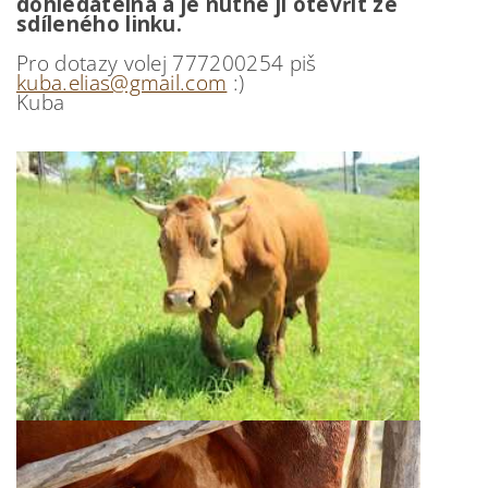
dohledatelná a je nutné ji otevřít ze
sdíleného linku.
Pro dotazy volej 777200254 piš
kuba.elias@gmail.com
:)
Kuba