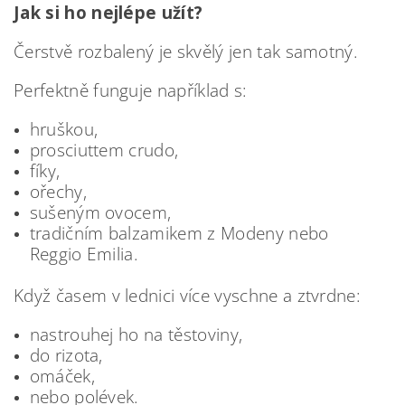
Jak si ho nejlépe užít?
Čerstvě rozbalený je skvělý jen tak samotný.
Perfektně funguje například s:
hruškou,
prosciuttem crudo,
fíky,
ořechy,
sušeným ovocem,
tradičním balzamikem z Modeny nebo
Reggio Emilia.
Když časem v lednici více vyschne a ztvrdne:
nastrouhej ho na těstoviny,
do rizota,
omáček,
nebo polévek.