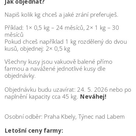
Jak objednat?
Napiš
kolik kg chceš a
jaké zrání preferuješ.
Příklad:
1× 0,5 kg – 24 měsíců,
2× 1 kg – 30
měsíců
Pokud chceš například 1 kg rozdělený do dvou
kusů, objednej:
2× 0,5 kg
Všechny kusy jsou vakuově balené přímo
farmou a navážené jednotlivé kusy dle
objednávky.
Objednávku budu uzavírat:
24. 5. 2026
nebo po
naplnění kapacity cca 45 kg.
Neváhej!
Osobní odběr:
Praha Kbely,
Týnec nad Labem
Letošní ceny farmy: